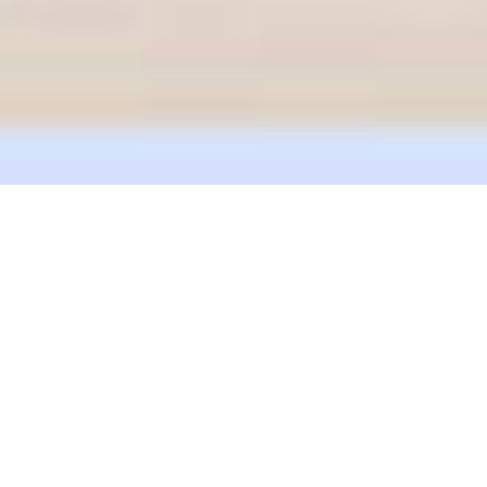
Halkalı Etaplar Nakliye
Halkalı Etaplar Asansörlü Kaliteli Nakliyat Nakliye
Nakliyeciler
Halkalı Etaplar Evdeneve
Halkalı Etaplar Evdeneve Nakliyat Nakliye
Taşımacılık